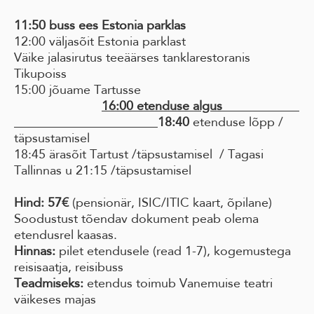
11:50 buss ees Estonia parklas
12:00 väljasõit Estonia parklast
Väike jalasirutus teeäärses tanklarestoranis
Tikupoiss
15:00 jõuame Tartusse
16:00 etenduse algus
18:40
etenduse lõpp /
täpsustamisel
18:45 ärasõit Tartust /täpsustamisel / Tagasi
Tallinnas u 21:15 /täpsustamisel
Hind: 57€
(pensionär, ISIC/ITIC kaart, õpilane)
Soodustust tõendav dokument peab olema
etendusrel kaasas.
Hinnas:
pilet etendusele (read 1-7), kogemustega
reisisaatja, reisibuss
Teadmiseks:
etendus toimub Vanemuise teatri
väikeses majas