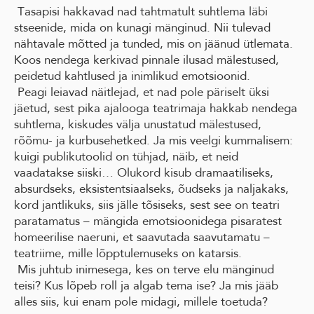
Tasapisi hakkavad nad tahtmatult suhtlema läbi
stseenide, mida on kunagi mänginud. Nii tulevad
nähtavale mõtted ja tunded, mis on jäänud ütlemata.
Koos nendega kerkivad pinnale ilusad mälestused,
peidetud kahtlused ja inimlikud emotsioonid.
Peagi leiavad näitlejad, et nad pole päriselt üksi
jäetud, sest pika ajalooga teatrimaja hakkab nendega
suhtlema, kiskudes välja unustatud mälestused,
rõõmu- ja kurbusehetked. Ja mis veelgi kummalisem:
kuigi publikutoolid on tühjad, näib, et neid
vaadatakse siiski… Olukord kisub dramaatiliseks,
absurdseks, eksistentsiaalseks, õudseks ja naljakaks,
kord jantlikuks, siis jälle tõsiseks, sest see on teatri
paratamatus – mängida emotsioonidega pisaratest
homeerilise naeruni, et saavutada saavutamatu –
teatriime, mille lõpptulemuseks on katarsis.
Mis juhtub inimesega, kes on terve elu mänginud
teisi? Kus lõpeb roll ja algab tema ise? Ja mis jääb
alles siis, kui enam pole midagi, millele toetuda?