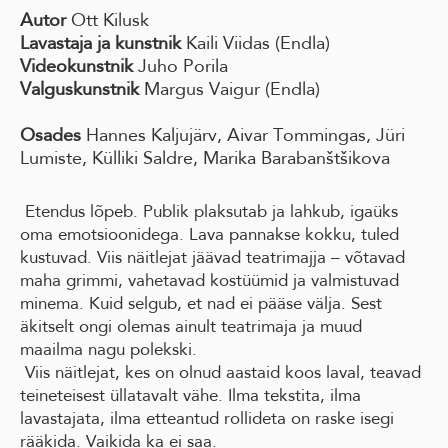
Autor
Ott Kilusk
Lavastaja ja kunstnik
Kaili Viidas (Endla)
Videokunstnik
Juho Porila
Valguskunstnik
Margus Vaigur (Endla)
Osades
Hannes Kaljujärv, Aivar Tommingas, Jüri
Lumiste, Külliki Saldre, Marika Barabanštšikova
Etendus lõpeb. Publik plaksutab ja lahkub, igaüks
oma emotsioonidega. Lava pannakse kokku, tuled
kustuvad. Viis näitlejat jäävad teatrimajja – võtavad
maha grimmi, vahetavad kostüümid ja valmistuvad
minema. Kuid selgub, et nad ei pääse välja. Sest
äkitselt ongi olemas ainult teatrimaja ja muud
maailma nagu polekski.
Viis näitlejat, kes on olnud aastaid koos laval, teavad
teineteisest üllatavalt vähe. Ilma tekstita, ilma
lavastajata, ilma etteantud rollideta on raske isegi
rääkida. Vaikida ka ei saa.