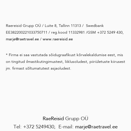
Raereisid Grupp OÜ / Luite 8, Tallinn 11313 / Swedbank
EE382200221033750711 / reg.kood 11332981 /GSM +372 5249 430,
marje@raetravel.ee
/
www.raereisid.ee
* Firma ei saa vastutada sõidugraafikust kõrvalekaldumise eest, mis
on tingitud ilmastikutingimustest, liiklusoludest, piiriületuste kiirusest
jm. firmast sõltumatutest asjaoludest.
RaeReisid
Grupp OÜ
Tel:
+372 524943
0
; E-mail:
marje@raetravel.ee