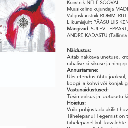
Kunstnik NELE SOOVÄLI
Muusikaline kujundaja M
Valguskunstnik ROMMI RU
Liikumisjuht PÄÄSU LIIS KE
Mängivad:
SULEV TEPPART, 
ANDRE KADASTU (Tallinna
Näidustus:
Aitab nakkava unetuse, kro
rahalise kitsikuse ja hinge
Annustamine:
Üks etendus õhtu jooksul, 
koogi ja kohvi või konjakig
Vastunäidustused:
Tõsimeelsus ja lootusetu k
Hoiatus:
Võib põhjustada äkilist huvi
Tähelepanu! Tegemist on t
tähelepanelikult kavalehte.