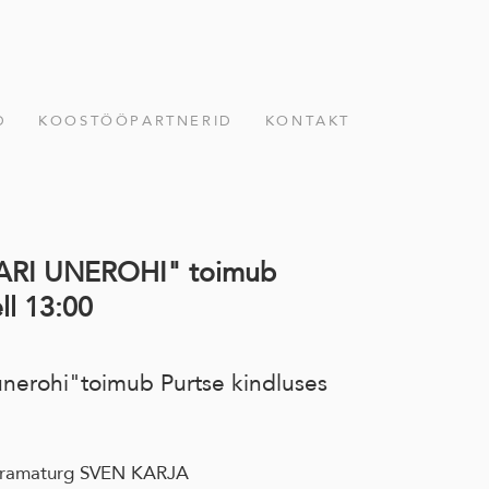
D
KOOSTÖÖPARTNERID
KONTAKT
PPARI UNEROHI" toimub
ll 13:00
unerohi"toimub Purtse kindluses
ramaturg SVEN KARJA