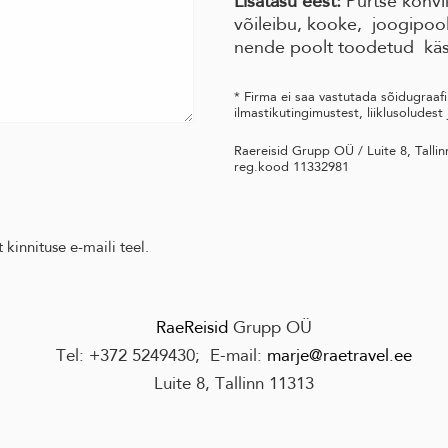
Lisatasu eest:
Purtse kohvik
võileibu, kooke, joogipooli
nende poolt toodetud käs
* Firma ei saa vastutada sõidugraaf
ilmastikutingimustest, liiklusoludest
Raereisid Grupp OÜ / Luite 8, Tal
reg.kood 11332981
 kinnituse e-maili teel.
RaeReisid
Grupp OÜ
Tel:
+372 524943
0
; E-mail:
marje@raetravel.ee
Luite 8, Tallinn 11313