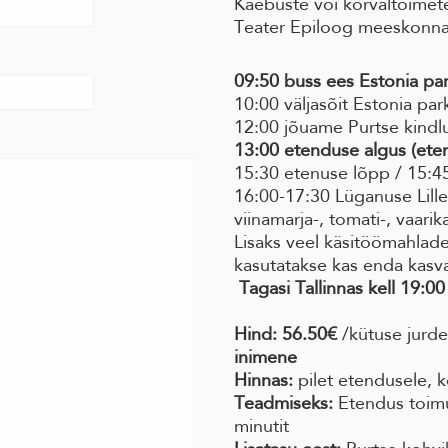
Kaebuste või kõrvaltoimete
Teater Epiloog meeskonn
09:50 buss ees Estonia par
10:00 väljasõit Estonia par
12:00 jõuame Purtse kindlu
13:00 etenduse algus (ete
15:30 etenuse lõpp / 15:4
16:00-17:30 Lüganuse Lillea
viinamarja-, tomati-, vaarik
Lisaks veel käsitöömahlade
kasutatakse kas enda kasvat
Tagasi Tallinnas kell 19:00
Hind: 56.50€
/kütuse jurd
inimene
Hinnas:
pilet etendusele, k
Teadmiseks:
Etendus toimub
minutit