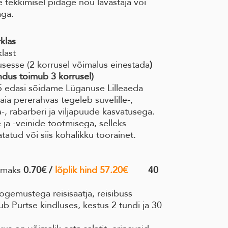
 tekkimisel pidage nõu lavastaja või
aga.
klas
klast
sesse (2 korrusel võimalus einestada
)
ndus toimub 3 korrusel)
5 edasi sõidame Lüganuse Lilleaeda
ia pererahvas tegeleb suvelille-,
a-, rabarberi ja viljapuude kasvatusega.
 ja -veinide tootmisega, selleks
atud või siis kohalikku toorainet.
emaks
0.70€ /
lõplik hind 57.20€
40
ogemustega reisisaatja, reisibuss
 Purtse kindluses, kestus 2 tundi ja 30