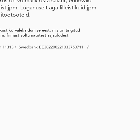
us on võimalik osta salatit, erinevaid
st jpm. Lüganuselt aga lilleistikuid jpm
itöötooteid.
ikust kõrvalekaldumise eest, mis on tingitud
 jm. firmast sõltumatutest asjaoludest
linn 11313 / Swedbank EE382200221033750711 /