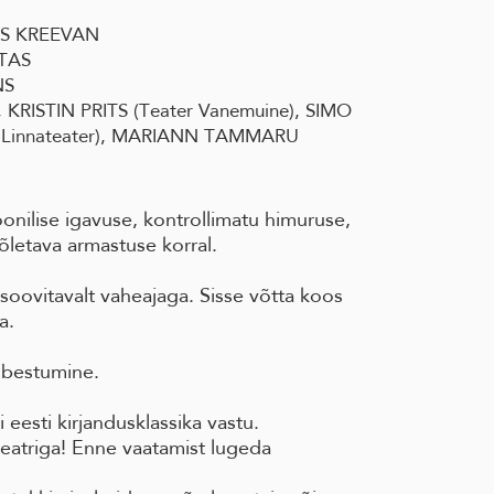
ADIS KREEVAN
TTAS
NS
KRISTIN PRITS (Teater Vanemuine), SIMO
 Linnateater), MARIANN TAMMARU
onilise igavuse, kontrollimatu himuruse,
põletava armastuse korral.
soovitavalt vaheajaga. Sisse võtta koos
a.
ibestumine.
 eesti kirjandusklassika vastu.
eatriga! Enne vaatamist lugeda