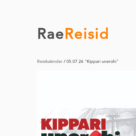
Rae
Reisid
Reisikalender
/
05.07.26 "Kippari unerohi"