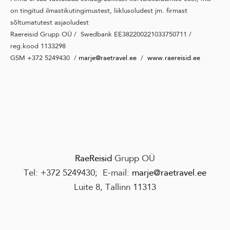
on tingitud ilmastikutingimustest, liiklusoludest jm. firmast
sõltumatutest asjaoludest
Raereisid Grupp OÜ / Swedbank EE382200221033750711 /
reg.kood 1133298
GSM +372 5249430 /
marje@raetravel.ee
/
www.raereisid.ee
RaeReisid
Grupp OÜ
Tel:
+372 524943
0
; E-mail:
marje@raetravel.ee
Luite 8, Tallinn 11313