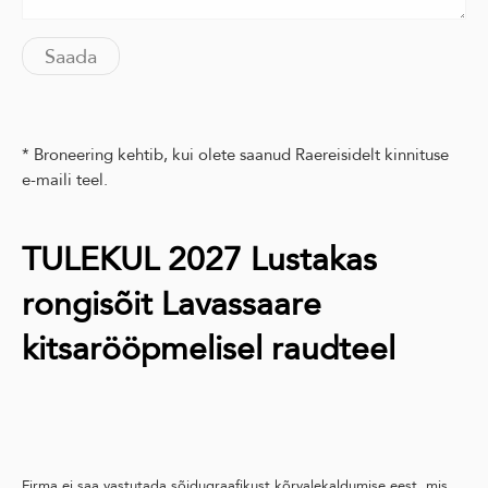
* Broneering kehtib, kui olete saanud Raereisidelt kinnituse
e-maili teel.
TULEKUL 2027 Lustakas
rongisõit Lavassaare
kitsarööpmelisel raudteel
Firma ei saa vastutada sõidugraafikust kõrvalekaldumise eest, mis