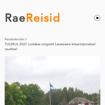
Rae
Reisid
Reisikalender
/
TULEKUL 2027 Lustakas rongisõit Lavassaare kitsarööpmelisel
raudteel