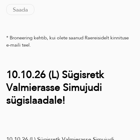
* Broneering kehtib, kui olete saanud Raereisidelt kinnituse
e-maili teel.
10.10.26 (L) Sügisretk
Valmierasse Simujudi
sügislaadale!
10.10.26 (L) Sügisretk Valmierasse Simujudi