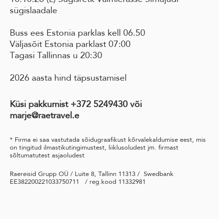
sügislaadale
Buss ees Estonia parklas kell 06.50
Väljasõit Estonia parklast 07:00
Tagasi Tallinnas u 20:30
2026 aasta hind täpsustamisel
Küsi pakkumist +372 5249430 või
marje@raetravel.e
* Firma ei saa vastutada sõidugraafikust kõrvalekaldumise eest, mis
on tingitud ilmastikutingimustest, liiklusoludest jm. firmast
sõltumatutest asjaoludest
Raereisid Grupp OÜ / Luite 8, Tallinn 11313 / Swedbank
EE382200221033750711 / reg.kood 11332981