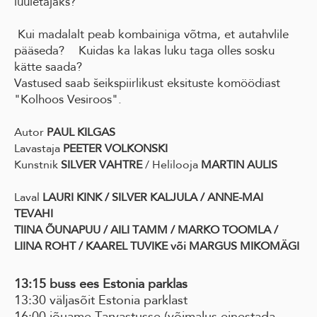
luuletajaks?
Kui madalalt peab kombainiga võtma, et autahvlile
pääseda? Kuidas ka lakas luku taga olles sosku
kätte saada?
Vastused saab šeikspiirlikust eksituste komöödiast
"Kolhoos Vesiroos".
Autor
PAUL KILGAS
Lavastaja
PEETER VOLKONSKI
Kunstnik
SILVER VAHTRE
/ Helilooja
MARTIN AULIS
Laval
LAURI KINK / SILVER KALJULA / ANNE-MAI
TEVAHI
TIINA ÕUNAPUU / AILI TAMM / MARKO TOOMLA /
LIINA ROHT
/ KAAREL TUVIKE või MARGUS MIKOMÄGI
13:15 buss ees Estonia parklas
13:30 väljasõit Estonia parklast
16:00 jõuame Tarvastusse (võimalus einestada