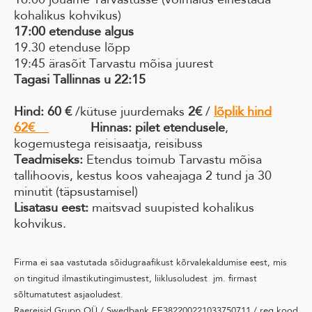
kohalikus kohvikus)
17:00 etenduse algus
19.30 etenduse lõpp
19:45 ärasõit Tarvastu mõisa juurest
Tagasi Tallinnas u 22:15
Hind: 60 €
/kütuse juurdemaks
2€
/
lõplik hind
62€
Hinnas:
pilet etendusele
,
kogemustega reisisaatja, reisibuss
Teadmiseks:
Etendus toimub Tarvastu mõisa
tallihoovis, kestus koos vaheajaga 2 tund ja 30
minutit (täpsustamisel)
Lisatasu eest:
maitsvad suupisted kohalikus
kohvikus.
F
irma ei saa vastutada sõidugraafikust kõrvalekaldumise eest, mis
on tingitud ilmastikutingimustest, liiklusoludest jm. firmast
sõltumatutest asjaoludest.
Raereisid Grupp OÜ / Swedbank EE382200221033750711 / reg.kood