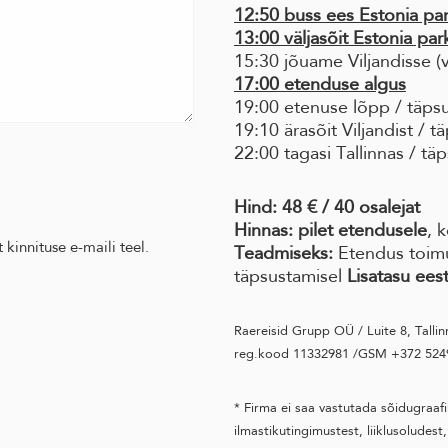
12:50 buss ees Estonia par
13:00 väljasõit Estonia par
15:30 jõuame Viljandisse (
17:00 etenduse algus
19:00 etenuse lõpp / täps
19:10 ärasõit Viljandist / t
22:00 tagasi Tallinnas / tä
Hind: 48 € / 40 o
Hinnas:
pilet etendusele
, 
 kinnituse e-maili teel.
Teadmiseks:
Etendus toimub
täpsustamisel
Lisatasu eest
Raereisid Grupp OÜ / Luite 8, Tal
reg.kood 11332981 /GSM +372 524
* Firma ei saa vastutada sõidugraaf
ilmastikutingimustest, liiklusoludest,