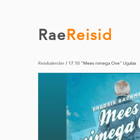
Rae
Reisid
Reisikalender
/
17.10 "Mees nimega Ove“ Ugalas