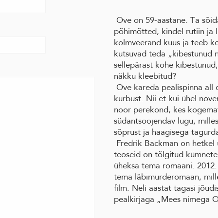
Ove on 59-aastane. Ta sõid
põhimõtted, kindel rutiin ja 
kolmveerand kuus ja teeb ko
kutsuvad teda „kibestunud n
sellepärast kohe kibestunud, 
näkku kleebitud?
Ove kareda pealispinna all o
kurbust. Nii et kui ühel no
noor perekond, kes kogemat
südantsoojendav lugu, milles
sõprust ja haagisega tagurda
Fredrik Backman on hetkel ü
teoseid on tõlgitud kümnetes
üheksa tema romaani. 2012.
tema läbimurderomaan, mille
film. Neli aastat tagasi jõud
pealkirjaga „Mees nimega O