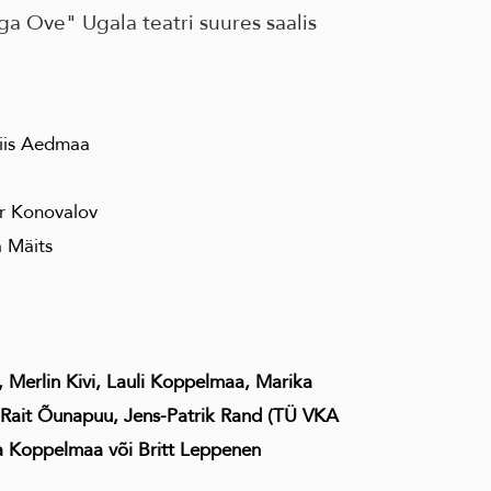
a Ove" Ugala teatri suures saalis
iis Aedmaa
r Konovalov
 Mäits
, Merlin Kivi, Lauli Koppelmaa, Marika
s, Rait Õunapuu, Jens-Patrik Rand (TÜ VKA
dia Koppelmaa või Britt Leppenen