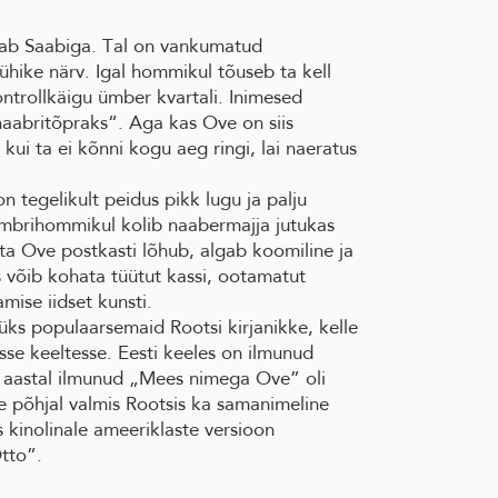
ab Saabiga. Tal on vankumatud
lühike närv. Igal hommikul tõuseb ta kell
ntrollkäigu ümber kvartali. Inimesed
aabritõpraks“. Aga kas Ove on siis
kui ta ei kõnni kogu aeg ringi, lai naeratus
n tegelikult peidus pikk lugu ja palju
vembrihommikul kolib naabermajja jutukas
a Ove postkasti lõhub, algab koomiline ja
 võib kohata tüütut kassi, ootamatut
mise iidset kunsti.
ks populaarsemaid Rootsi kirjanikke, kelle
se keeltesse. Eesti keeles on ilmunud
 aastal ilmunud „Mees nimega Ove” oli
 põhjal valmis Rootsis ka samanimeline
is kinolinale ameeriklaste versioon
tto”.