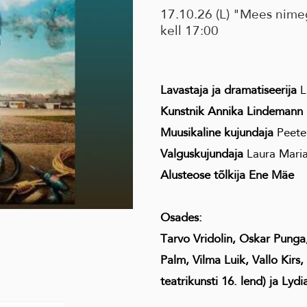
17.10.26 (L) "Mees nimeg
kell 17:00
Lavastaja ja dramatiseerija
L
Kunstnik Annika Lindemann
Muusikaline kujundaja
Peete
Valguskujundaja
Laura Maria
Alusteose tõlkija Ene Mäe
Osades:
Tarvo Vridolin, Oskar Punga
Palm, Vilma Luik, Vallo Kir
teatrikunsti 16. lend) ja Ly