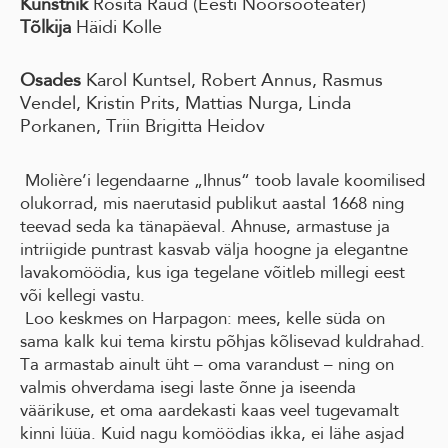
Kunstnik
Rosita Raud (Eesti Noorsooteater)
Tõlkija
Häidi Kolle
Osades
Karol Kuntsel, Robert Annus, Rasmus
Vendel, Kristin Prits, Mattias Nurga, Linda
Porkanen, Triin Brigitta Heidov
Molière’i legendaarne „Ihnus“ toob lavale koomilised
olukorrad, mis naerutasid publikut aastal 1668 ning
teevad seda ka tänapäeval. Ahnuse, armastuse ja
intriigide puntrast kasvab välja hoogne ja elegantne
lavakomöödia, kus iga tegelane võitleb millegi eest
või kellegi vastu.
Loo keskmes on Harpagon: mees, kelle süda on
sama kalk kui tema kirstu põhjas kõlisevad kuldrahad.
Ta armastab ainult üht – oma varandust – ning on
valmis ohverdama isegi laste õnne ja iseenda
väärikuse, et oma aardekasti kaas veel tugevamalt
kinni lüüa. Kuid nagu komöödias ikka, ei lähe asjad