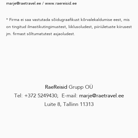
marje@raetravel.ee
/
www.raereisid.ee
* Firma ei saa vastutada sõidugraafikust kõrvalekaldumise eest, mis
on tingitud ilmastikutingimustest, liiklusoludest, piiriületuste kiirusest
jm. firmast sõltumatutest asjaoludest.
RaeReisid
Grupp OÜ
Tel:
+372 524943
0
; E-mail:
marje@raetravel.ee
Luite 8, Tallinn 11313