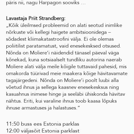
päris nii, nagu Harpagon sooviks …
Lavastaja Priit Strandberg:
„Kõik üleilmsed probleemid on alati seotud inimlike
nõrkuste või kellegi haigete ambitsioonidega –
sõdadest kliimakatastroofini välja. Ei ole olemas
poliitilist paratamatust, vaid enesekesksed otsused.
Nõnda on Moliere’i näidendid tänasel päeval väga
kõnekad, kuna sotsiaalselt tundliku autorina naerab
Moliere alati välja meile kõigile tuttavaid pahesid, mis
omakorda tüürivad meie maakera kõige hävitavamate
tagajärgedeni. Nõnda on Moliere’i poolt luubi alla
võetud ihnus ja sellega kaasnev enesekesksus ning
kasuahnus inimese hinge ja seeläbi ühiskonda hävitav
nähtus. Eriti, kui varaline ihnus toob kaasa lõpuks
ihnuse armastuses ja halastuses.”
11:50 buss ees Estonia parklas
12:00 väljasõit Estonia parklast