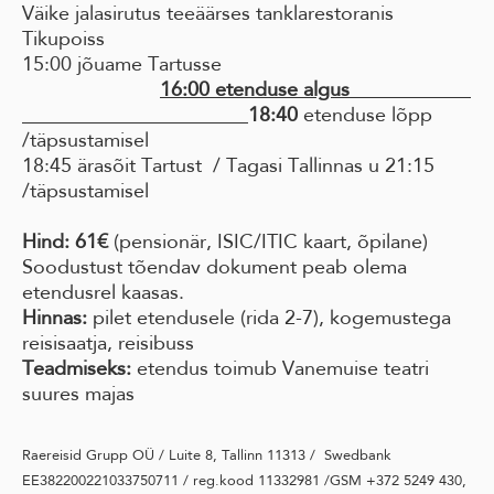
Väike jalasirutus teeäärses tanklarestoranis
Tikupoiss
15:00 jõuame Tartusse
16:00 etenduse algus
18:40
etenduse lõpp
/täpsustamisel
18:45 ärasõit Tartust / Tagasi Tallinnas u 21:15
/täpsustamisel
Hind: 61€
(pensionär, ISIC/ITIC kaart, õpilane)
Soodustust tõendav dokument peab olema
etendusrel kaasas.
Hinnas:
pilet etendusele (rida 2-7), kogemustega
reisisaatja, reisibuss
Teadmiseks:
etendus toimub Vanemuise teatri
suures majas
Raereisid Grupp OÜ / Luite 8, Tallinn 11313 / Swedbank
EE382200221033750711 / reg.kood 11332981 /GSM +372 5249 430,